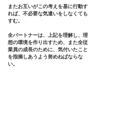
またお互いがこの考えを基に行動す
れば、不必要な気遣いをしなくても
すむ。
全パートナーは、上記を理解し、理
想の環境を作り出すため、また全従
業員の成長のために、気付いたこと
を指摘しあうよう努めねばならな
い。
​成長への誓い６
『私達は、共に働く従業員が
前向きに
仕事に取り組める環境を作ります』