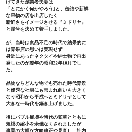
げてきた創業者夫妻は
「とにかく何かやろう｣と、缶詰や新鮮
な果物の店を出店したく
新鮮さをイメージさせる『ミドリヤ』
と屋号を決めて着手しました。
が、当時は食品不足の時代で結果的に
は青果店の思いは実現せず
身近にあったネクタイや紳士物で再出
発したのが翌年の昭和22年10月でし
た。
品物ならどんな物でも売れた時代背景
と優秀な社員にも恵まれ商いも大きく
なり昭和から平成へとミドリヤとして
大きな一時代を築き上げました。
後にバブル崩壊や時代の変革とともに
規模の縮小を余儀なくされましたが
事業の大幅な方向修正や見直し、社内