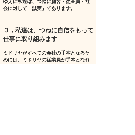
ゆえに私達は、つねに顧客・従業員・社
会に対して「誠実」であります。
３，私達は、つねに自信をもって
仕事に取り組みます
ミドリヤがすべての会社の手本となるた
めには、ミドリヤの従業員が手本となれ
なければならない。
ゆえに私達は、つねにいかなる状況にお
いても力を発揮できる、「確固たる自
信」を持って仕事に取
り組みます。
４，私達は、つねに会社の成長に
貢献します
会社を作るのは、社長でも社員でもなく